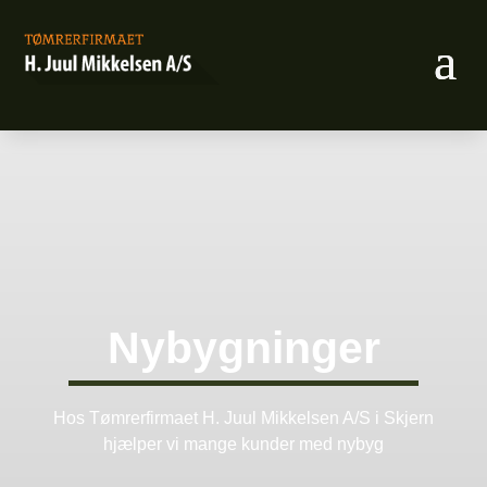
Nybygninger
Hos
Tømrerfirmaet H. Juul Mikkelsen A/S
i Skjern
hjælper vi mange kunder med nybyg