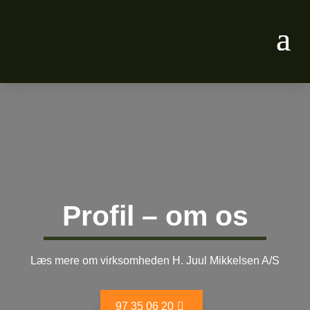
Profil – om os
Læs mere om virksomheden H. Juul Mikkelsen A/S
97 35 06 20